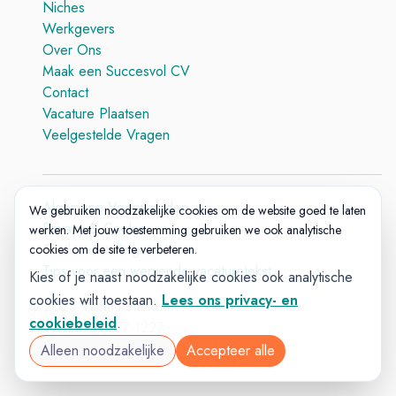
Niches
Werkgevers
Over Ons
Maak een Succesvol CV
Contact
Vacature Plaatsen
Veelgestelde Vragen
Algemene Voorwaarden
We gebruiken noodzakelijke cookies om de website goed te laten
Privacy & Cookie
werken. Met jouw toestemming gebruiken we ook analytische
Cookie-instellingen
cookies om de site te verbeteren.
Tips voor een wervende vacaturetekst
Kies of je naast noodzakelijke cookies ook analytische
cookies wilt toestaan.
Lees ons privacy- en
© 2025 Vacatureland
cookiebeleid
.
Build:
20260727-1227
Alleen noodzakelijke
Accepteer alle