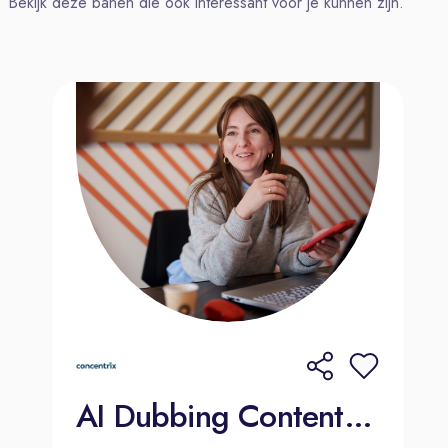
Bekijk deze banen die ook interessant voor je kunnen zijn.
(Outlook, PowerPoint en Excel).
Wat bieden wij?
Salaris: Een startsalaris van €2.600,-
bruto per maand (op basis van 38,75
uur per week).
Flexibiliteit: Minimaal 2 dagen op
kantoor, flexibele werktijden en de
mogelijkheid om tijdelijk vanuit een
andere EU-locatie te werken.
Uitstekende basis: 100%
reiskostenvergoeding, 8%
vakantiegeld en 26 vakantiedagen
(plus de optie om er 9 extra bij te
kopen).
Vergoedingen: €57,50 netto
AI Dubbing Content Moderator (Dutch-Speaker) 2000€ Bonus
telefoonvergoeding (BYOD) en €30