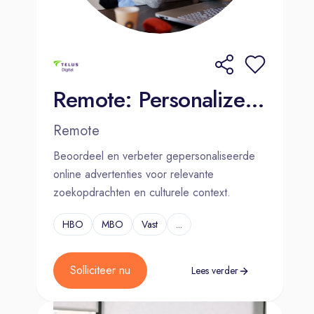
meebouwen aan de toekomst van
radio- en tv-media? Solliciteer dan
direct en sluit je aan bij ons team van
bevlogen specialisten!
Remote: Personalized Internet Ads Assessor - Dutch (NL)
Remote
Beoordeel en verbeter gepersonaliseerde
online advertenties voor relevante
zoekopdrachten en culturele context.
HBO
MBO
Vast
...
Solliciteer nu
Lees verder