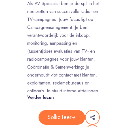
Als AV Specialist ben je de spil in het
neerzetten van succesvolle radio- en
TV-campagnes. Jouw focus ligt op:
Campagnemanagement: Je bent
verantwoordelijk voor de inkoop,
monitoring, aanpassing en
(tussentijdse) evaluaties van TV- en
radiocampagnes voor jouw klanten.
Coördinatie & Samenwerking: Je
onderhoudt vlot contact met klanten,
exploitanten, reclamebureaus en
collega's. Je stuurt interne afdelingen
Verder lezen
aan en ondersteunt de Sr. AV
Specialist.
Innovatie & Kennisdeling: Je volgt
Solliciteer
ontwikkelingen in media, tech en AI