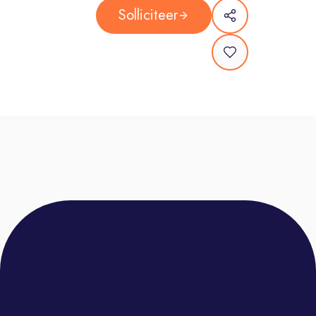
werkzaamheden en zorgt dat de
Solliciteer
campagnes van onze klanten
vlekkeloos verlopen. Je schakelt
continu met onze mediaspecialisten,
planners en de financiële afdeling.
Data & Finance Guru: Je bewaakt
budgetten, controleert planningen en
zorgt dat de financiële administratie
tot in de puntjes klopt. Je duikt in de
cijfers en zorgt voor nauwkeurige
rapportages.
Proces-optimalisator: Zie jij hoe iets
slimmer, sneller of efficiënter kan?
Jouw proactieve houding en frisse
ideeën om onze processen te
verbeteren zijn goud waard!