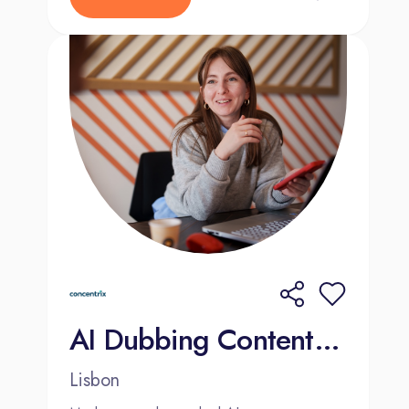
jezelf al als de operationele held
voor onze topklanten? Wacht dan
niet langer! Klik op de knop
hieronder, stuur ons je CV en vertel
ons waarom jij perfect bent voor
deze job. We kunnen niet wachten
om van je te horen
AI Dubbing Content Moderator (Dutch-Speaker) 2000€ Bonus
Lisbon