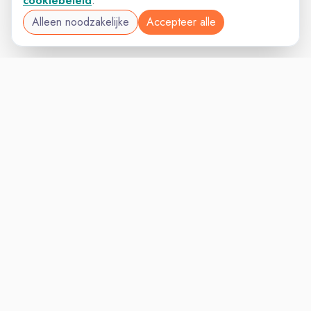
cookiebeleid
.
Alleen noodzakelijke
Accepteer alle
EXECUTIVEVAC
VACATURELAND
powered by
Inloggen voor Werkgevers
Vacatures
Niches