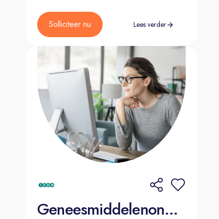
€4.449,-
Nakeuring: tussen 6 en 9 oktober
2026
Solliciteer nu
Lees verder
Groep C2
Verblijf: 31 augustus t/m 2 september
2026 en 28 t/m 29 september 2026
Korte bezoeken: 10 september, 17
september, 1 oktober & 3 oktober
2026
Nakeuring: tussen 20 en 23 oktober
2026
Geneesmiddelenonderzoek AC3582-0006-GRQ-C (Vergoeding van tot €4.449,-)