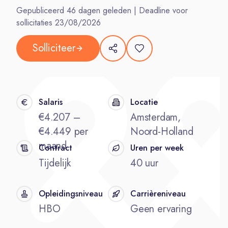
Gepubliceerd
46
dagen geleden | Deadline voor
sollicitaties
23/08/2026
Solliciteer
Salaris
Locatie
€4.207 –
Amsterdam,
€4.449 per
Noord-Holland
maand
Contract
Uren per week
Tijdelijk
40 uur
Opleidingsniveau
Carrièreniveau
HBO
Geen ervaring