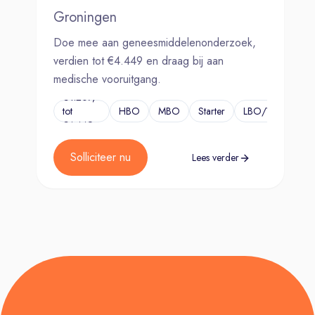
Groningen
Doe mee aan geneesmiddelenonderzoek,
verdien tot €4.449 en draag bij aan
medische vooruitgang.
€4.207,-
tot
HBO
MBO
Starter
LBO/VMBO
.
€4.449,-.
Solliciteer nu
Lees verder