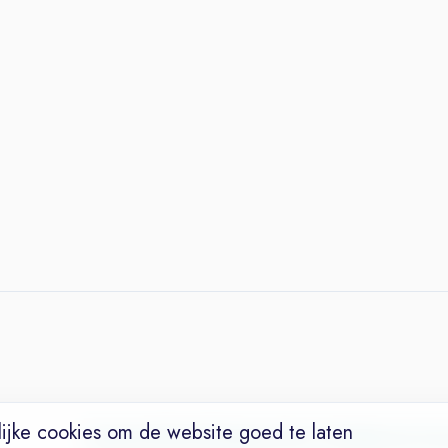
ijke cookies om de website goed te laten
Vacatures
Niches
Werkgevers
Over Ons
Maak een Suc